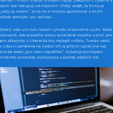
nemají – místní znalost a lokální vazby. Zákazníci z Liberce a
okolí rádi nakupují od místních. Chtějí vědět, že firma je
„tady za rohem“, že se na ni mohou spolehnout a že jim
někdo pomůže i po realizaci.
Dobrý web umí tuto lokální výhodu maximálně využít. Může
zdůraznit, kde působíte, komu konkrétně sloužíte a proč jste
pro zákazníky z Liberecka tou nejlepší volbou. Tvorba webů
v Liberci zaměřená na lokální trh je přitom úplně jiná než
tvorba webu „pro celou republiku“. Vyžaduje pochopení
místního prostředí, konkurence a potřeb zdejších lidí.