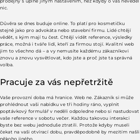
prodejny s úplně jiným nastavením, než kdyby o vás nevěděl
nic.
Důvěra se dnes buduje online. To platí pro kosmetičku
stejně jako pro advokáta nebo stavební firmu. Lidé chtějí
vědět, s kým mají tu čest. Chtějí vidět reference, výsledky
práce, možná i tváře lidí, kteří za firmou stojí. Kvalitní web
jim to všechno dá – a vy nemusíte každému zákazníkovi
znovu a znovu vysvětlovat, kdo jste a proč jste ta správná
volba.
Pracuje za vás nepřetržitě
Vaše provozní doba má hranice. Web ne. Zákazník si může
prohlédnout vaši nabídku ve tři hodiny ráno, vyplnit
poptávkový formulář v neděli odpoledne nebo si nastudovat
vaše reference v sobotu večer. Každou takovou interakci
byste bez webu jednoduše ztratili. Protože kdyby museli
čekat na vaši otvírací dobu, pravděpodobně by mezitím našli
někoho jiného.