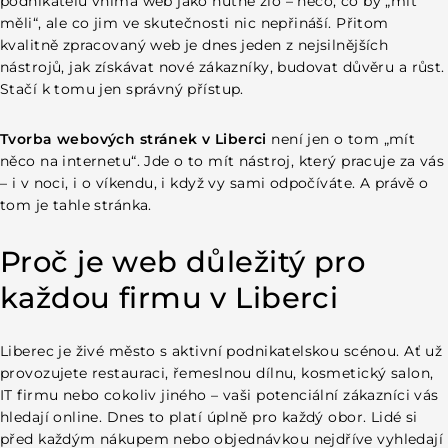
podnikatelů vnímá web jako nutné zlo – něco, co by „mít
Spuštění a dlouhodobá podpora
měli“, ale co jim ve skutečnosti nic nepřináší. Přitom
Místní trh má svá specifika
kvalitně zpracovaný web je dnes jeden z nejsilnějších
Osobní setkání a přímá komunikace
nástrojů, jak získávat nové zákazníky, budovat důvěru a růst.
Dostupnost a rychlá reakce
Stačí k tomu jen správný přístup.
E-shop v Liberci – online prodej jako příležitost pro vaše
podnikání
Tvorba webových stránek v Liberci
není jen o tom „mít
Kdy dává e-shop smysl
něco na internetu“. Jde o to mít nástroj, který pracuje za vás
Co vše musí fungovat, aby e-shop prodával
– i v noci, i o víkendu, i když vy sami odpočíváte. A právě o
Lokální e-shop s globálním dosahem
tom je tahle stránka.
Nejčastější chyby, které podnikatelé při tvorbě webu
dělají
Web jako „vizitka bez obsahu“
Proč je web důležitý pro
Web, který nefunguje na telefonu
každou firmu v Liberci
Ignorování lokálního vyhledávání
Šablona místo webu na míru
Jaký web potřebuje vaše firma
Liberec je živé město s aktivní podnikatelskou scénou. Ať už
Prezentační web pro živnostníky a malé firmy
Komplexnější web pro firmy s více službami
provozujete restauraci, řemeslnou dílnu, kosmetický salon,
E-shop pro prodej produktů online
IT firmu nebo cokoliv jiného – vaši potenciální zákazníci vás
Jak vypadá výsledek spolupráce
hledají online. Dnes to platí úplně pro každý obor. Lidé si
Reference a důvěra jako základní hodnoty
před každým nákupem nebo objednávkou nejdříve vyhledají