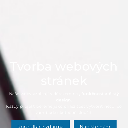
Tvorba webových
stránek
Naše weby vznikají s důrazem na
, funkčnost a čistý
design.
Každý projekt bereme jako příležitost vytvořit něco, co
vám bude skutečně sloužit.
Konzultace zdarma
Napište nám