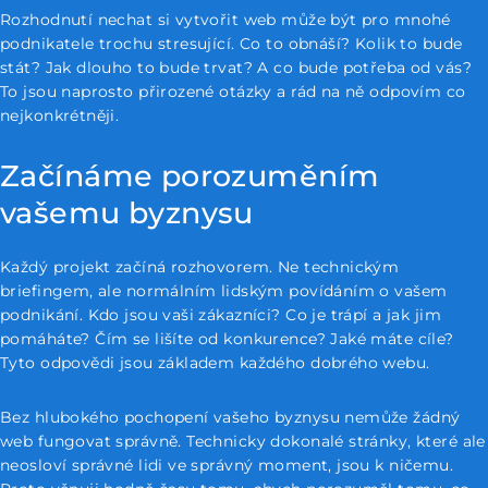
Rozhodnutí nechat si vytvořit web může být pro mnohé
podnikatele trochu stresující. Co to obnáší? Kolik to bude
stát? Jak dlouho to bude trvat? A co bude potřeba od vás?
To jsou naprosto přirozené otázky a rád na ně odpovím co
nejkonkrétněji.
Začínáme porozuměním
vašemu byznysu
Každý projekt začíná rozhovorem. Ne technickým
briefingem, ale normálním lidským povídáním o vašem
podnikání. Kdo jsou vaši zákazníci? Co je trápí a jak jim
pomáháte? Čím se lišíte od konkurence? Jaké máte cíle?
Tyto odpovědi jsou základem každého dobrého webu.
Bez hlubokého pochopení vašeho byznysu nemůže žádný
web fungovat správně. Technicky dokonalé stránky, které ale
neosloví správné lidi ve správný moment, jsou k ničemu.