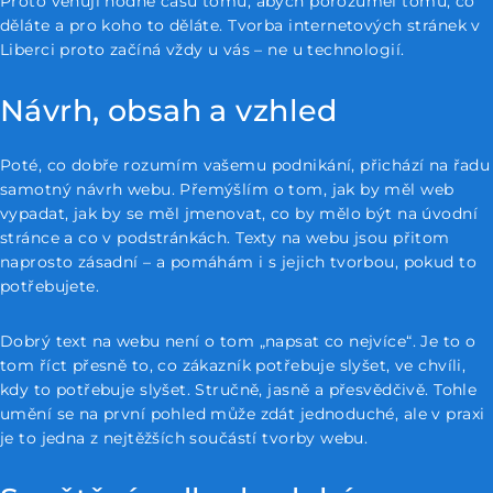
Proto věnuji hodně času tomu, abych porozuměl tomu, co
děláte a pro koho to děláte. Tvorba internetových stránek v
Liberci proto začíná vždy u vás – ne u technologií.
Návrh, obsah a vzhled
Poté, co dobře rozumím vašemu podnikání, přichází na řadu
samotný návrh webu. Přemýšlím o tom, jak by měl web
vypadat, jak by se měl jmenovat, co by mělo být na úvodní
stránce a co v podstránkách. Texty na webu jsou přitom
naprosto zásadní – a pomáhám i s jejich tvorbou, pokud to
potřebujete.
Dobrý text na webu není o tom „napsat co nejvíce“. Je to o
tom říct přesně to, co zákazník potřebuje slyšet, ve chvíli,
kdy to potřebuje slyšet. Stručně, jasně a přesvědčivě. Tohle
umění se na první pohled může zdát jednoduché, ale v praxi
je to jedna z nejtěžších součástí tvorby webu.