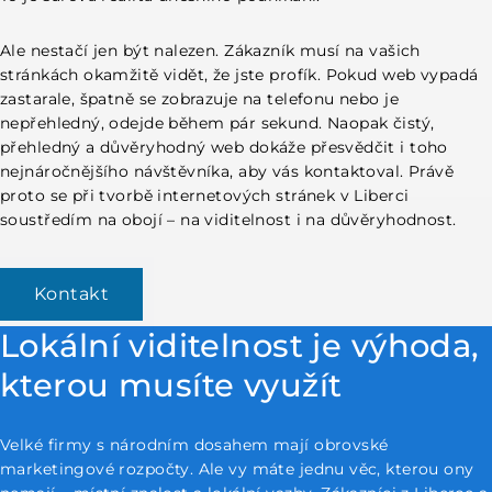
Kontakt
Napište nám
Ale nestačí jen být nalezen. Zákazník musí na vašich
stránkách okamžitě vidět, že jste profík. Pokud
web
vypadá
zastarale, špatně se zobrazuje na telefonu nebo je
nepřehledný, odejde během pár sekund. Naopak čistý,
přehledný a důvěryhodný web dokáže přesvědčit i toho
nejnáročnějšího návštěvníka, aby vás kontaktoval. Právě
proto se při tvorbě internetových stránek v Liberci
soustředím na obojí – na viditelnost i na důvěryhodnost.
Kontakt
Lokální viditelnost je výhoda,
kterou musíte využít
Velké firmy s národním dosahem mají obrovské
marketingové rozpočty. Ale vy máte jednu věc, kterou ony