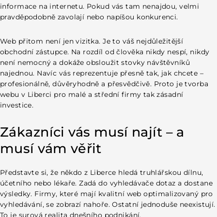
Transparentnost a srozumitelná komunikace
informace na internetu. Pokud vás tam nenajdou, velmi
Tvorba webových stránek Liberec – investice, která se
pravděpodobně zavolají nebo napíšou konkurenci.
vrátí
Kdy začít
Web přitom není jen vizitka. Je to váš nejdůležitější
Co získáte konkrétně
obchodní zástupce. Na rozdíl od člověka nikdy nespí, nikdy
Jak web pomáhá konkrétním oborům v Liberci
není nemocný a dokáže obsloužit stovky návštěvníků
Řemesla a stavebnictví
najednou. Navíc vás reprezentuje přesně tak, jak chcete –
Gastronomie a pohostinství
profesionálně, důvěryhodně a přesvědčivě. Proto je tvorba
Zdravotní a kosmetické služby
webu v Liberci pro malé a střední firmy tak zásadní
Obchody a maloobchod
investice.
Co zákazníci v Liberci skutečně hledají
Rychlé odpovědi na konkrétní otázky
Důkazy a reference
Zákazníci vás musí najít – a
Snadný způsob kontaktu
musí vám věřit
Udržování a rozvoj webu v čase
Pravidelné aktualizace a bezpečnost
Sledování výsledků a optimalizace
Představte si, že někdo z Liberce hledá truhlářskou dílnu,
Rozšiřování webu podle růstu firmy
účetního nebo lékaře. Zadá do vyhledávače dotaz a dostane
Tvorba webů Liberec – proč začít právě teď
výsledky. Firmy, které mají kvalitní web optimalizovaný pro
Pro koho je tato nabídka určena
vyhledávání, se zobrazí nahoře. Ostatní jednoduše neexistují.
Webovky Liberec – nejde jen o techniku, jde o výsledky
To je surová realita dnešního podnikání.