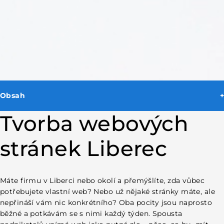
Obsah
Tvorba webových stránek Liberec
Tvorba webových
Proč je web důležitý pro každou firmu v Liberci
Zákazníci vás musí najít – a musí vám věřit
Lokální viditelnost je výhoda, kterou musíte využít
stránek Liberec
Co všechno dobrý web dokáže
Přivádí nové zákazníky automaticky
Buduje důvěru ještě před prvním kontaktem
Pracuje za vás nepřetržitě
Máte firmu v Liberci nebo okolí a přemýšlíte, zda vůbec
Šetří váš čas i peníze
potřebujete vlastní web? Nebo už nějaké stránky máte, ale
Tvorba webu Liberec – jak vypadá spolupráce v praxi
nepřináší vám nic konkrétního? Oba pocity jsou naprosto
Začínáme porozuměním vašemu byznysu
běžné a potkávám se s nimi každý týden. Spousta
Návrh, obsah a vzhled