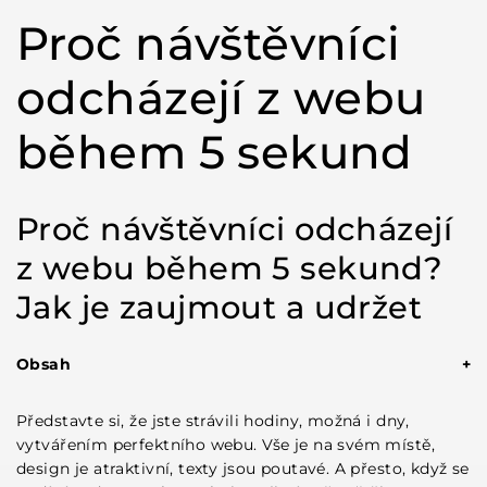
Proč návštěvníci
odcházejí z webu
během 5 sekund
Proč návštěvníci odcházejí
z webu během 5 sekund?
Jak je zaujmout a udržet
Obsah
Proč návštěvníci odcházejí z webu během 5 sekund?
Jak je zaujmout a udržet
Představte si, že jste strávili hodiny, možná i dny,
První dojem je klíčový
vytvářením perfektního webu. Vše je na svém místě,
Rychlost načítání je zásadní
design je atraktivní, texty jsou poutavé. A přesto, když se
Navigace musí být intuitivní