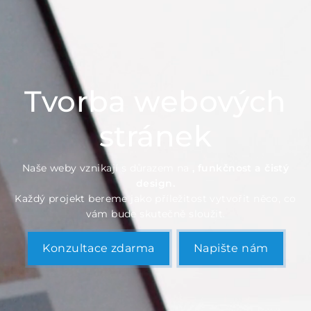
Tvorba webových
stránek
Naše weby vznikají s důrazem na
, funkčnost a čistý
design.
Každý projekt bereme jako příležitost vytvořit něco, co
vám bude skutečně sloužit.
Konzultace zdarma
Napište nám