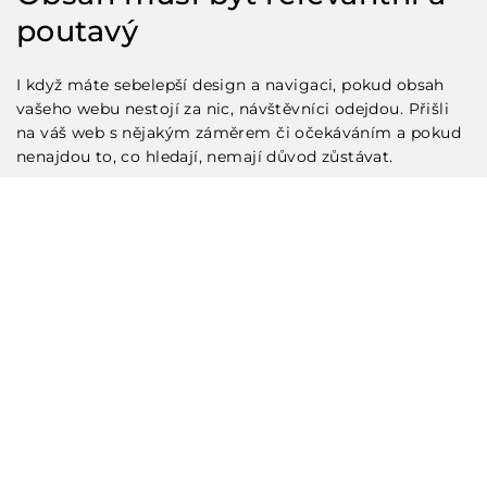
poutavý
I když máte sebelepší design a navigaci, pokud obsah
vašeho webu nestojí za nic, návštěvníci odejdou. Přišli
na váš web s nějakým záměrem či očekáváním a pokud
nenajdou to, co hledají, nemají důvod zůstávat.
Ptejte se sami sebe – poskytuje můj web návštěvníkům
nějakou hodnotu? Řeší jejich problémy? Baví je a
zapojuje? Je obsah aktuální a relevantní? Pokud ne, je
čas to změnit. Investujte do kvalitního copywritingu,
používejte více vizuálního obsahu, jako jsou obrázky,
videa, infografiky. A hlavně – pište pro své čtenáře, ne
pro vyhledávače.
Mobilní optimalizace je
povinnost