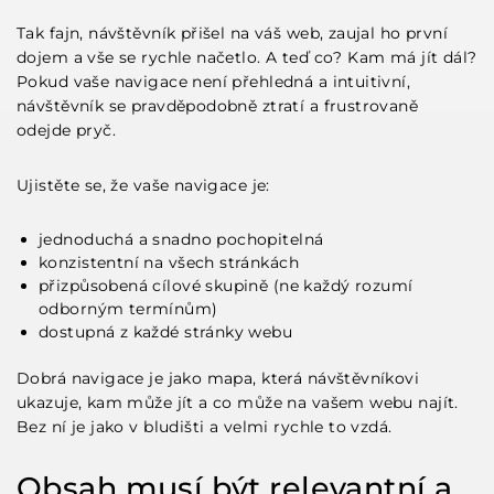
Tak fajn, návštěvník přišel na váš web, zaujal ho první
dojem a vše se rychle načetlo. A teď co? Kam má jít dál?
Pokud vaše navigace není přehledná a intuitivní,
návštěvník se pravděpodobně ztratí a frustrovaně
odejde pryč.
Ujistěte se, že vaše navigace je:
jednoduchá a snadno pochopitelná
konzistentní na všech stránkách
přizpůsobená cílové skupině (ne každý rozumí
odborným termínům)
dostupná z každé stránky webu
Dobrá navigace je jako mapa, která návštěvníkovi
ukazuje, kam může jít a co může na vašem webu najít.
Bez ní je jako v bludišti a velmi rychle to vzdá.
Obsah musí být relevantní a