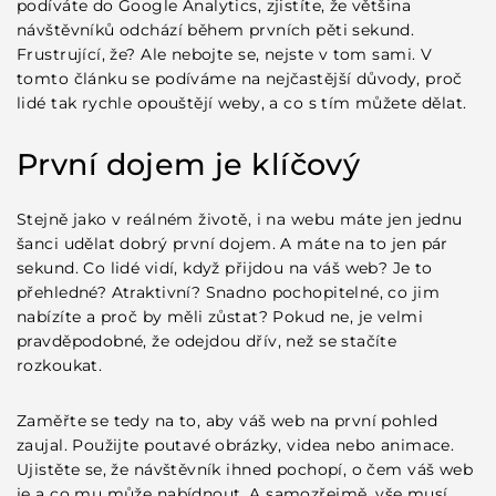
podíváte do Google Analytics, zjistíte, že většina
Obsah musí být relevantní a poutavý
návštěvníků odchází během prvních pěti sekund.
Mobilní optimalizace je povinnost
Frustrující, že? Ale nebojte se, nejste v tom sami. V
Závěr: Zaměřte se na uživatelskou zkušenost
tomto
článku
se podíváme na nejčastější důvody, proč
Často kladené otázky
lidé tak rychle opouštějí weby, a co s tím můžete dělat.
První dojem je klíčový
Stejně jako v reálném životě, i na webu máte jen jednu
šanci udělat dobrý první dojem. A máte na to jen pár
sekund. Co lidé vidí, když
přijdou na váš web
? Je to
přehledné? Atraktivní? Snadno pochopitelné, co jim
nabízíte a proč by měli zůstat? Pokud ne, je velmi
pravděpodobné, že odejdou dřív, než se stačíte
rozkoukat.
Zaměřte se tedy na to, aby váš web na první pohled
zaujal. Použijte poutavé obrázky, videa nebo animace.
Ujistěte se, že návštěvník ihned pochopí, o čem váš web
je a co mu může nabídnout. A samozřejmě, vše musí