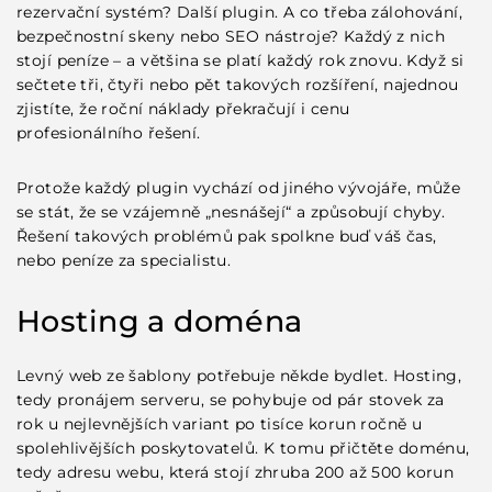
rezervační systém? Další plugin. A co třeba zálohování,
bezpečnostní skeny nebo SEO nástroje? Každý z nich
stojí peníze – a většina se platí každý rok znovu. Když si
sečtete tři, čtyři nebo pět takových rozšíření, najednou
zjistíte, že roční náklady překračují i cenu
profesionálního řešení.
Protože každý plugin vychází od jiného vývojáře, může
se stát, že se vzájemně „nesnášejí“ a způsobují chyby.
Řešení takových problémů pak spolkne buď váš čas,
nebo peníze za specialistu.
Hosting a doména
Levný web ze šablony potřebuje někde bydlet. Hosting,
tedy pronájem serveru, se pohybuje od pár stovek za
rok u nejlevnějších variant po tisíce korun ročně u
spolehlivějších poskytovatelů. K tomu přičtěte doménu,
tedy adresu webu, která stojí zhruba 200 až 500 korun