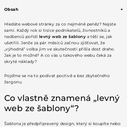
Obsah
Co vlastně znamená „levný web ze šablony“?
Skryté náklady, které nikdo nezmíní předem
Hledáte webové stránky za co nejméně peněz? Nejste
Prémiové pluginy a rozšíření
sami. Každý rok si tisíce podnikatelů, živnostníků a
Hosting a doména
nadšenců pořídí
levný web ze šablony
a těší se, jak
Čas strávený nastavováním
ušetřili. Jenže za pár měsíců začnou zjišťovat, že
Jak levný web ze šablony škodí vašemu podnikání?
„výhodná“ volba jim ve skutečnosti přišla dost draho.
Generický vzhled, který vás splyne s davem
Jak je to možné? A co vás u takového webu čeká za
Problémy s SEO optimalizací
skryté náklady?
Bezpečnostní rizika
Kdy se šablona přece jen vyplatí?
Reálný příklad: kolik to celkem vyjde?
Pojďme se na to podívat poctivě a bez zbytečného
Hlavní rozdíl mezi šablonou a webem na míru
žargonu.
Co zvážit před rozhodnutím?
Závěr: levné nemusí být výhodné
Co vlastně znamená „levný
web ze šablony“?
Šablona je předpřipravený design, který si koupíte nebo