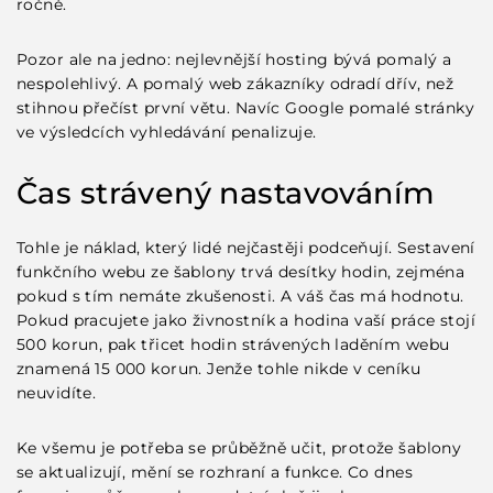
ročně.
Pozor ale na jedno: nejlevnější hosting bývá pomalý a
nespolehlivý. A pomalý web zákazníky odradí dřív, než
stihnou přečíst první větu. Navíc Google pomalé stránky
ve výsledcích vyhledávání penalizuje.
Čas strávený nastavováním
Tohle je náklad, který lidé nejčastěji podceňují. Sestavení
funkčního webu ze šablony trvá desítky hodin, zejména
pokud s tím nemáte zkušenosti. A váš čas má hodnotu.
Pokud pracujete jako živnostník a hodina vaší práce stojí
500 korun, pak třicet hodin strávených laděním webu
znamená 15 000 korun. Jenže tohle nikde v ceníku
neuvidíte.
Ke všemu je potřeba se průběžně učit, protože šablony
se aktualizují, mění se rozhraní a funkce. Co dnes