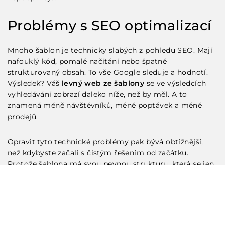
Problémy s SEO optimalizací
Mnoho šablon je technicky slabých z pohledu
SEO
. Mají
nafouklý kód, pomalé načítání nebo špatně
strukturovaný obsah. To vše Google sleduje a hodnotí.
Výsledek? Váš
levný web ze šablony
se ve výsledcích
vyhledávání zobrazí daleko níže, než by měl. A to
znamená méně návštěvníků, méně poptávek a méně
prodejů.
Opravit tyto technické problémy pak bývá obtížnější,
než kdybyste začali s čistým řešením od začátku.
Protože šablona má svou pevnou strukturu, která se jen
těžko překopává.
Bezpečnostní rizika