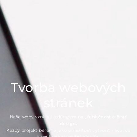
Tvorba webových
stránek
Naše weby vznikají s důrazem na
, funkčnost a čistý
design.
Každý projekt bereme jako příležitost vytvořit něco, co
vám bude skutečně sloužit.