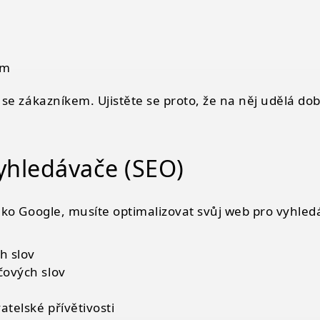
em
 se zákazníkem. Ujistěte se proto, že na něj udělá d
yhledávače (SEO)
jako
Google
, musíte optimalizovat svůj web pro vyhled
h slov
čových slov
atelské přívětivosti