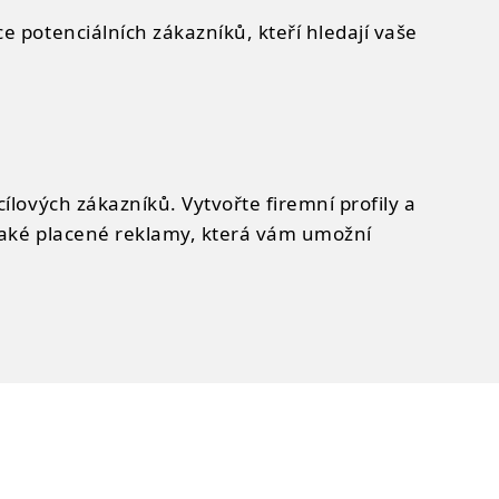
e potenciálních zákazníků, kteří hledají vaše
ílových zákazníků. Vytvořte firemní profily a
 také placené reklamy, která vám umožní
lárnějšími systémy jsou Google Ads a Sklik od
a lidi, kteří hledají vaše služby. Pro
imalizovat cílové stránky pro konverze.