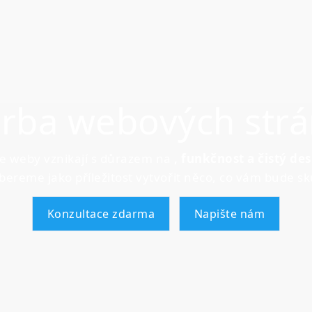
rba webových str
e weby vznikají s důrazem na
, funkčnost a čistý des
bereme jako příležitost vytvořit něco, co vám bude sk
Konzultace zdarma
Napište nám