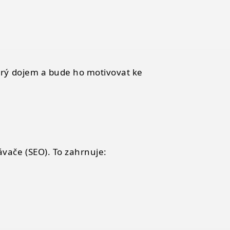
obrý dojem a bude ho motivovat ke
ávače (
SEO
). To zahrnuje: