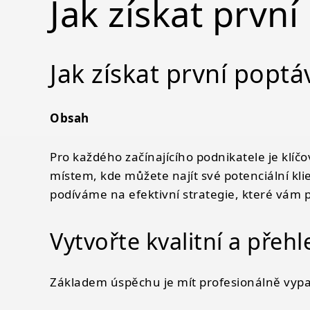
Jak získat prvn
Jak získat první popt
Obsah
Jak získat první poptávky z webu: Návod pro
Vytvořte kvalitní a přehledný web
Pro každého začínajícího podnikatele je klíčo
Optimalizujte web pro vyhledávače (SEO
místem, kde můžete najít své potenciální klie
Využijte sílu sociálních sítí
podíváme na efektivní strategie, které vám
Spusťte PPC kampaně
Sbírejte recenze a doporučení
Vytvořte kvalitní a přeh
Nabízejte hodnotný obsah zdarma
Nejčastější dotazy
Základem úspěchu je mít profesionálně vypada