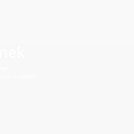
ánek
ign.
utečně sloužit.