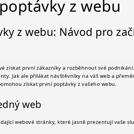
í poptávky z webu
ávky z webu: Návod pro začí
 začínající podnikatele
vé získat první zákazníky a rozběhnout své podnikání.
)
nty. Jak ale přilákat návštěvníky na váš web a přeměni
 pomohou získat první poptávky z vašeho webu.
ledný web
jící webové stránky, které jasně prezentují vaše slu