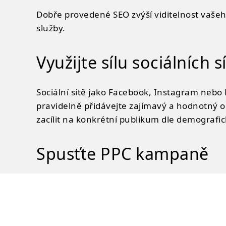
Dobře provedené SEO zvýší viditelnost vašeho
služby.
Využijte sílu sociálních sí
Sociální sítě jako Facebook, Instagram nebo 
pravidelně přidávejte zajímavý a hodnotný o
zacílit na konkrétní publikum dle demografi
Spusťte PPC kampaně
PPC (pay-per-click) reklama je efektivní způ
Seznamu. Jejich výhodou je, že platíte jen za 
úspěšnou PPC kampaň je klíčové zvolit releva