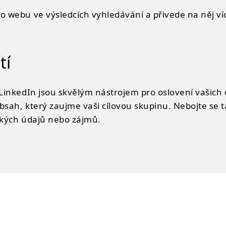
 webu ve výsledcích vyhledávání a přivede na něj víc
tí
LinkedIn jsou skvělým nástrojem pro oslovení vašich c
bsah, který zaujme vaši cílovou skupinu. Nebojte se
ckých údajů nebo zájmů.
sob, jak rychle získat návštěvnost a poptávky. Nejpopu
reálné prokliky na vaši reklamu a můžete přesně cílit n
ntní klíčová slova, napsat přesvědčivé inzeráty a opt