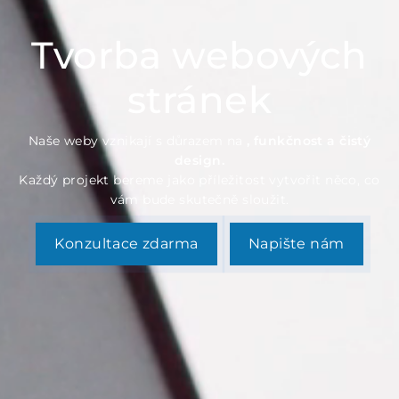
Tvorba webových
stránek
Naše weby vznikají s důrazem na
, funkčnost a čistý
design.
Každý projekt bereme jako příležitost vytvořit něco, co
vám bude skutečně sloužit.
Konzultace zdarma
Napište nám