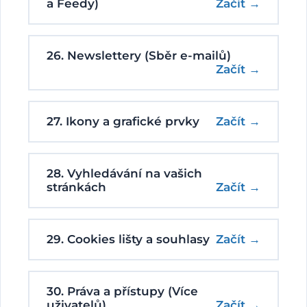
a Feedy)
Začít →
26. Newslettery (Sběr e-mailů)
Začít →
27. Ikony a grafické prvky
Začít →
28. Vyhledávání na vašich
stránkách
Začít →
29. Cookies lišty a souhlasy
Začít →
30. Práva a přístupy (Více
uživatelů)
Začít →