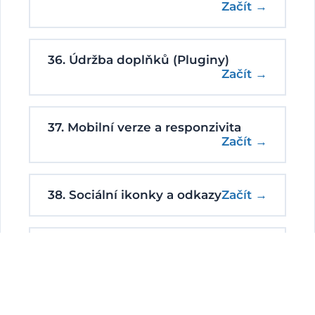
Začít →
36. Údržba doplňků (Pluginy)
Začít →
37. Mobilní verze a responzivita
Začít →
38. Sociální ikonky a odkazy
Začít →
39. SSL Certifikát a Zámeček
Začít →