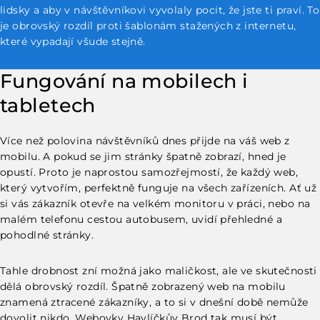
lidsky a aby v návštěvníkovi vyvolaly pocit, že jste ti praví. To
je obrovský rozdíl proti šablonám stažených z internetu,
které vypadají všude stejně.
Fungování na mobilech i
tabletech
Více než polovina návštěvníků dnes přijde na váš web z
mobilu. A pokud se jim stránky špatně zobrazí, hned je
opustí. Proto je naprostou samozřejmostí, že každý web,
který vytvořím, perfektně funguje na všech zařízeních. Ať už
si vás zákazník otevře na velkém monitoru v práci, nebo na
malém telefonu cestou autobusem, uvidí přehledné a
pohodlné stránky.
Tahle drobnost zní možná jako maličkost, ale ve skutečnosti
dělá obrovský rozdíl. Špatně zobrazený web na mobilu
znamená ztracené zákazníky, a to si v dnešní době nemůže
dovolit nikdo. Webovky Havlíčkův Brod tak musí být