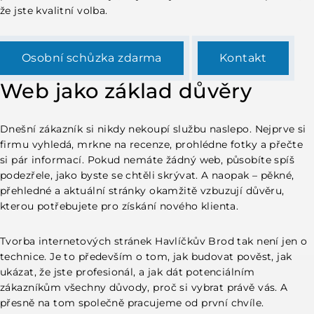
že jste kvalitní volba.
Osobní schůzka zdarma
Kontakt
Web jako základ důvěry
Dnešní zákazník si nikdy nekoupí službu naslepo. Nejprve si
firmu vyhledá, mrkne na recenze, prohlédne fotky a přečte
si pár informací. Pokud nemáte žádný web, působíte spíš
podezřele, jako byste se chtěli skrývat. A naopak – pěkné,
přehledné a aktuální stránky okamžitě vzbuzují důvěru,
kterou potřebujete pro získání nového klienta.
Tvorba internetových stránek Havlíčkův Brod tak není jen o
technice. Je to především o tom, jak budovat pověst, jak
ukázat, že jste profesionál, a jak dát potenciálním
zákazníkům všechny důvody, proč si vybrat právě vás. A
přesně na tom společně pracujeme od první chvíle.