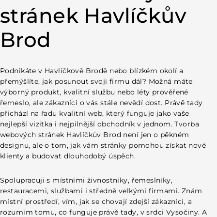
Lidé hledají lokálně, a vy jim musíte být na očích
stránek Havlíčkův
Web jako základ důvěry
Co všechno získáte společně s novým webem
Brod
Fungování na mobilech i tabletech
Rychlost načítání
Tvorba webových stránek Havlíčkův Brod s důrazem na
výsledky
Podnikáte v Havlíčkově Brodě
nebo blízkém okolí a
Měřitelný přínos pro vaši firmu
přemýšlíte, jak posunout svoji firmu dál? Možná máte
Web, který roste s vaší firmou
výborný produkt, kvalitní službu nebo léty prověřené
Osobní setkání a komunikace
řemeslo, ale zákazníci o vás stále nevědí dost. Právě tady
Znalost místního trhu
přichází na řadu kvalitní web, který funguje jako vaše
Podpora místního podnikání
nejlepší vizitka i nejpilnější obchodník v jednom. Tvorba
SEO optimalizace Havlíčkův Brod – aby vás zákazníci
webových stránek Havlíčkův Brod není jen o pěkném
našli
designu, ale o tom, jak vám stránky pomohou získat nové
Často kladené dotazy
klienty a budovat dlouhodobý úspěch.
Kontakt
Napište nám
Spolupracuji s místními živnostníky, řemeslníky,
restauracemi, službami i středně velkými firmami. Znám
místní prostředí, vím, jak se chovají zdejší zákazníci, a
rozumím tomu, co funguje právě tady, v srdci Vysočiny. A