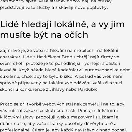
Zatímco vy spíte, vaše stránky odpovídají na otázky,
představují vaše služby a získávají nové poptávky.
Lidé hledají lokálně, a vy jim
musíte být na očích
Zajímavé je, že většina hledání na mobilech má lokální
charakter. Lidé z Havlíčkova Brodu chtějí najít firmy ve
svém okolí, protože je to pohodlnější, rychlejší a často i
levnější. Když někdo hledá kadeřnictví, automechanika nebo
cukrárnu, chce, aby to bylo blízko. A pokud váš web není
správně připravený na lokální vyhledávání, vaši zákazníci
skončí u konkurence z Jihlavy nebo Pardubic.
Proto se při
tvorbě webových stránek
zaměřuji na to, aby
vás místní zákazníci skutečně našli. Pracuji s lokálními
klíčovými slovy, propojuji web s mapovými službami a
dbám na to, aby vaše stránky působily důvěryhodně a
profesionálně. Cílem je, aby každý návštěvník hned poznal,