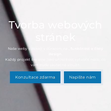
Tvorba webových
stránek
Naše weby vznikají s důrazem na
, funkčnost a čistý
design.
Každý projekt bereme jako příležitost vytvořit něco, co
vám bude skutečně sloužit.
Konzultace zdarma
Napište nám